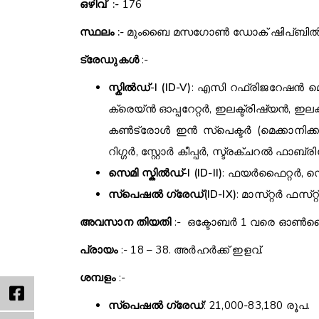
ഒഴിവ് :-
176
സ്ഥലം :-
മുംബൈ മസഗോൺ ഡോക് ഷിപ്ബിൽഡേഴ
ട്രേഡുകൾ
:-
സ്കിൽഡ്-I (ID-V)
: എസി റഫ്രിജറേഷൻ മെക
ക്രെയ്ൻ ഓപ്പറേറ്റർ, ഇലക്ട്രിഷ്യൻ, ഇലക്ട്
കൺട്രോൾ ഇൻ സ്പെക്ടർ (മെക്കാനിക്കൽ, 
റിഗ്ഗർ, സ്റ്റോർ കീപ്പർ, സ്ട്രക്‌ചറൽ ഫാബ്രിക
സെമി സ്കിൽഡ്-I (ID-II)
: ഫയർഫൈറ്റർ, സെയ
സ്പെഷൽ ഗ്രേഡ്‌(ID-IX)
: മാസ്‌റ്റർ ഫസ്‌റ്
അവസാന തിയതി
:- ഒക്ടോബർ 1 വരെ ഓൺലൈ
പ്രായം
:- 18 – 38. അർഹർക്ക് ഇളവ്.
ശമ്പളം
:-
സ്പെഷൽ ഗ്രേഡ്
: 21,000-83,180 രൂപ.