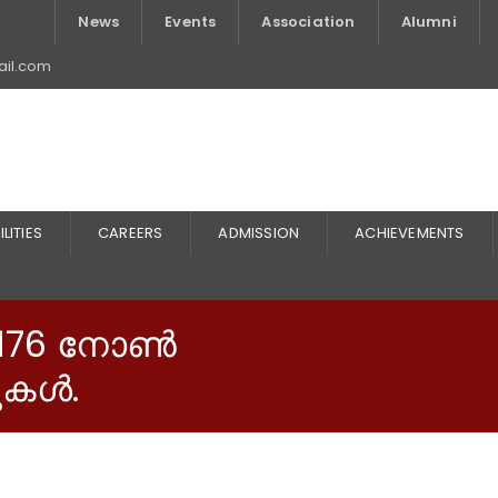
News
Events
Association
Alumni
il.com
ILITIES
CAREERS
ADMISSION
ACHIEVEMENTS
176 നോൺ
വുകൾ.